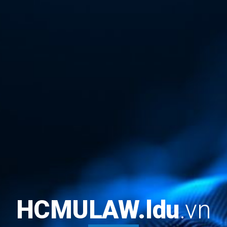
HCMULAW.
ldu
.vn