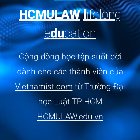
HCMULAW
l
ifelong
e
du
cation
Cộng đồng học tập suốt đời
dành cho các thành viên
của
Vietnamist.com
từ
Trường Đại
học Luật TP HCM
HCMULAW.edu.vn