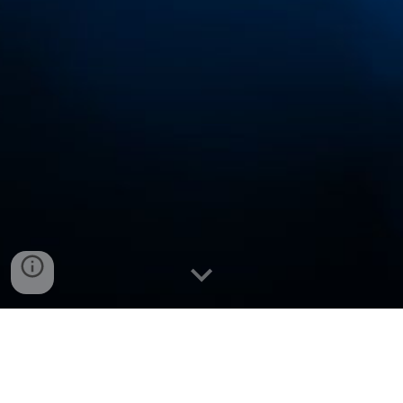
Giới thiệu
thành lập
HCMULAW.ldu.vn
giúp
Vietnamist.com